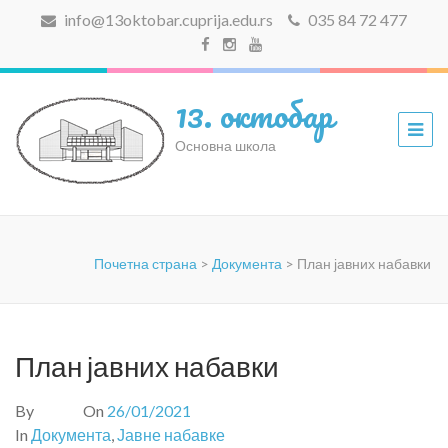
info@13oktobar.cuprija.edu.rs
035 84 72 477
13. октобар
Основна школа
Почетна страна
>
Документа
>
План јавних набавки
План јавних набавки
By
On
26/01/2021
In
Документа
,
Јавне набавке