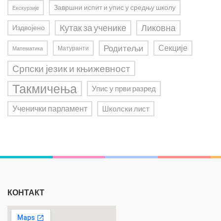
Завршни испит и упис у средњу школу
Екскурзије
Ликовна
Кутак за ученике
Издвојено
Родитељи
Секције
Матуранти
Математика
Српски језик и књижевност
Такмичења
Упис у први разред
Ученички парламент
Школски лист
КОНТАКТ