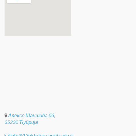
Алексе Шантића бб,
35230 Ћуприја
info@13oktobar.cuprija.edu.rs