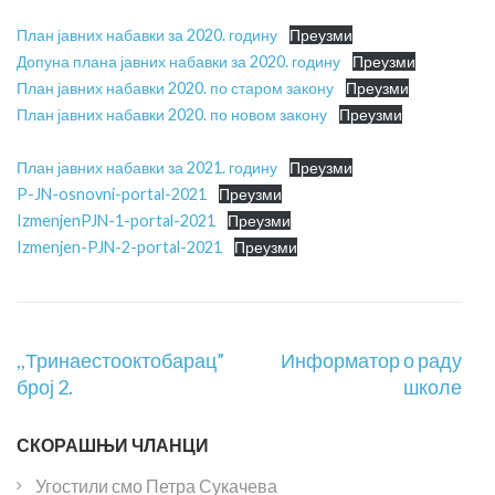
План јавних набавки за 2020. годину
Преузми
Допуна плана јавних набавки за 2020. годину
Преузми
План јавних набавки 2020. по старом закону
Преузми
План јавних набавки 2020. по новом закону
Преузми
План јавних набавки за 2021. годину
Преузми
P-JN-osnovni-portal-2021
Преузми
IzmenjenPJN-1-portal-2021
Преузми
Izmenjen-PJN-2-portal-2021
Преузми
Кретање
,,Тринаестооктобарац”
Информатор о раду
чланка
број 2.
школе
СКОРАШЊИ ЧЛАНЦИ
Угостили смо Петра Сукачева